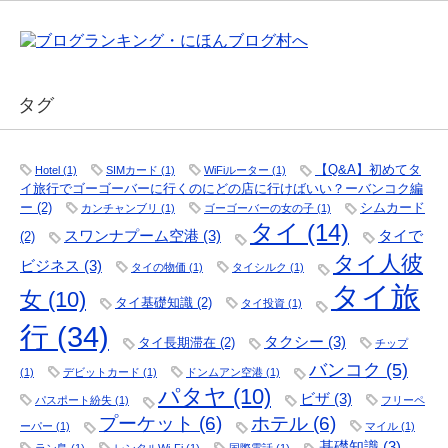
タグ
【Q&A】初めてタ
Hotel
(1)
SIMカード
(1)
WiFiルーター
(1)
イ旅行でゴーゴーバーに行くのにどの店に行けばいい？ーバンコク編
ー
(2)
シムカード
カンチャンブリ
(1)
ゴーゴーバーの女の子
(1)
タイ
(14)
スワンナプーム空港
(3)
タイで
(2)
タイ人彼
ビジネス
(3)
タイの物価
(1)
タイシルク
(1)
タイ旅
女
(10)
タイ基礎知識
(2)
タイ投資
(1)
行
(34)
タクシー
(3)
タイ長期滞在
(2)
チップ
バンコク
(5)
(1)
デビットカード
(1)
ドンムアン空港
(1)
パタヤ
(10)
ビザ
(3)
パスポート紛失
(1)
フリーペ
プーケット
(6)
ホテル
(6)
ーパー
(1)
マイル
(1)
基礎知識
(3)