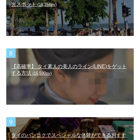
光スポット
(18,266pv)
【高確率】 タイ素人の美人のライン(LINE)をゲット
する方法
(15,590pv)
タイのバンコクでスペシャルな体験ができるおすす