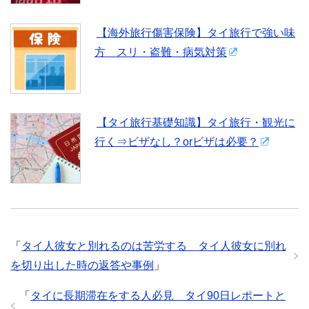
【海外旅行傷害保険】タイ旅行で強い味
方 スリ・盗難・病気対策
【タイ旅行基礎知識】タイ旅行・観光に
行く⇒ビザなし？orビザは必要？
「
タイ人彼女と別れるのは苦労する タイ人彼女に別れ
を切り出した時の返答や事例
」
「
タイに長期滞在をする人必見 タイ90日レポートと