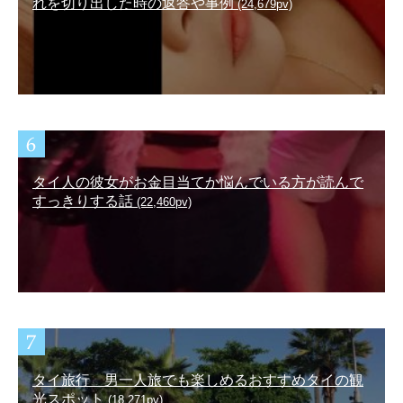
れを切り出した時の返答や事例
(24,679pv)
タイ人の彼女がお金目当てか悩んでいる方が読んで
すっきりする話
(22,460pv)
タイ旅行 男一人旅でも楽しめるおすすめタイの観
光スポット
(18,271pv)