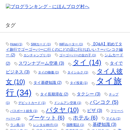
タグ
【Q&A】初めてタ
Hotel
(1)
SIMカード
(1)
WiFiルーター
(1)
イ旅行でゴーゴーバーに行くのにどの店に行けばいい？ーバンコク編
ー
(2)
シムカード
カンチャンブリ
(1)
ゴーゴーバーの女の子
(1)
タイ
(14)
スワンナプーム空港
(3)
タイで
(2)
タイ人彼
ビジネス
(3)
タイの物価
(1)
タイシルク
(1)
タイ旅
女
(10)
タイ基礎知識
(2)
タイ投資
(1)
行
(34)
タクシー
(3)
タイ長期滞在
(2)
チップ
バンコク
(5)
(1)
デビットカード
(1)
ドンムアン空港
(1)
パタヤ
(10)
ビザ
(3)
パスポート紛失
(1)
フリーペ
プーケット
(6)
ホテル
(6)
ーパー
(1)
マイル
(1)
基礎知識
(3)
ラン島
(1)
レンタルWi-Fi
(1)
国際電話
(1)