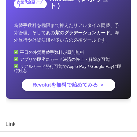
次世代金融アプ
ト）
リ
為替手数料を極限まで抑えたリアルタイム両替、予
算管理、そしてあの
紫のグラデーションカード
。海
外旅行や外貨決済が多い方の必須ツールです。
平日の外貨両替手数料が原則無料
アプリで即座にカード決済の停止・解除が可能
リアルカード発行可能でApple Pay / Google Payに即
時対応
Revolutを無料で始めてみる ＞
Link