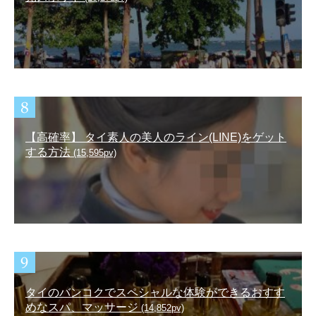
【高確率】 タイ素人の美人のライン(LINE)をゲット
する方法
(15,595pv)
タイのバンコクでスペシャルな体験ができるおすす
めなスパ、マッサージ
(14,852pv)