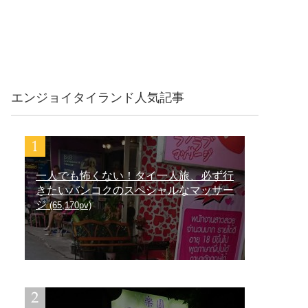
エンジョイタイランド人気記事
一人でも怖くない！タイ一人旅、必ず行
きたいバンコクのスペシャルなマッサー
ジ
(65,170pv)