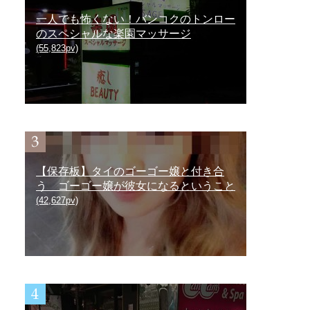
一人でも怖くない！バンコクのトンロー
のスペシャルな楽園マッサージ
(55,823pv)
【保存板】タイのゴーゴー嬢と付き合
う ゴーゴー嬢が彼女になるということ
(42,627pv)