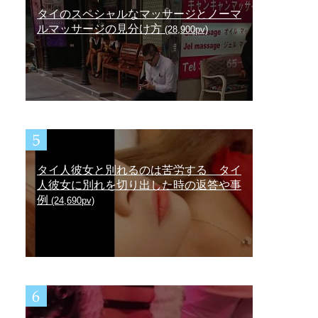
タイのスペシャルなマッサージとノーマ
ルマッサージの見分け方
(28,900pv)
タイ人彼女と別れるのは苦労する タイ
人彼女に別れを切り出した時の返答や事
例
(24,690pv)