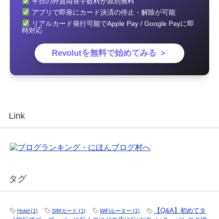
平日の外貨両替手数料が原則無料
アプリで即座にカード決済の停止・解除が可能
リアルカード発行可能でApple Pay / Google Payに即
時対応
Revolutを無料で始めてみる ＞
Link
タグ
【Q&A】初めてタ
Hotel
(1)
SIMカード
(1)
WiFiルーター
(1)