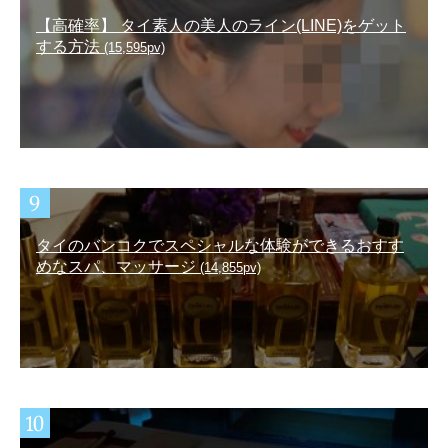
【高確率】 タイ素人の美人のライン(LINE)をゲット
する方法
(15,595pv)
タイのバンコクでスペシャルな体験ができるおすす
めなスパ、マッサージ
(14,855pv)