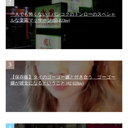
一人でも怖くない！バンコクのトンローのスペシャ
ルな楽園マッサージ
(55,823pv)
【保存板】タイのゴーゴー嬢と付き合う ゴーゴー
嬢が彼女になるということ
(42,628pv)