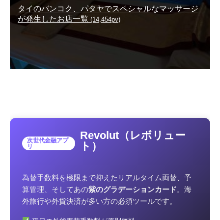
タイのバンコク、パタヤでスペシャルなマッサージ
が発生したお店一覧
(14,454pv)
Revolut（レボリュー
次世代金融アプ
ト）
リ
為替手数料を極限まで抑えたリアルタイム両替、予
算管理、そしてあの
紫のグラデーションカード
。海
外旅行や外貨決済が多い方の必須ツールです。