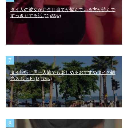
タイ人の彼女がお金目当てか悩んでいる方が読んで
すっきりする話
(22,466pv)
タイ旅行 男一人旅でも楽しめるおすすめタイの観
光スポット
(18,275pv)