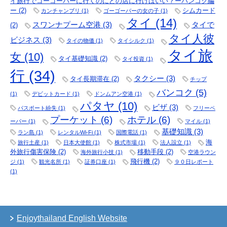
イ旅行でゴーゴーバーに行くのにどの店に行けばいい？ーバンコク編
ー
(2)
シムカード
カンチャンブリ
(1)
ゴーゴーバーの女の子
(1)
タイ
(14)
スワンナプーム空港
(3)
タイで
(2)
タイ人彼
ビジネス
(3)
タイの物価
(1)
タイシルク
(1)
タイ旅
女
(10)
タイ基礎知識
(2)
タイ投資
(1)
行
(34)
タクシー
(3)
タイ長期滞在
(2)
チップ
バンコク
(5)
(1)
デビットカード
(1)
ドンムアン空港
(1)
パタヤ
(10)
ビザ
(3)
パスポート紛失
(1)
フリーペ
プーケット
(6)
ホテル
(6)
ーパー
(1)
マイル
(1)
基礎知識
(3)
ラン島
(1)
レンタルWi-Fi
(1)
国際電話
(1)
海
旅行土産
(1)
日本大使館
(1)
株式市場
(1)
法人設立
(1)
外旅行傷害保険
(2)
移動手段
(2)
海外旅行小技
(1)
空港ラウン
飛行機
(2)
ジ
(1)
観光名所
(1)
証券口座
(1)
９０日レポート
(1)
Enjoythailand English Website